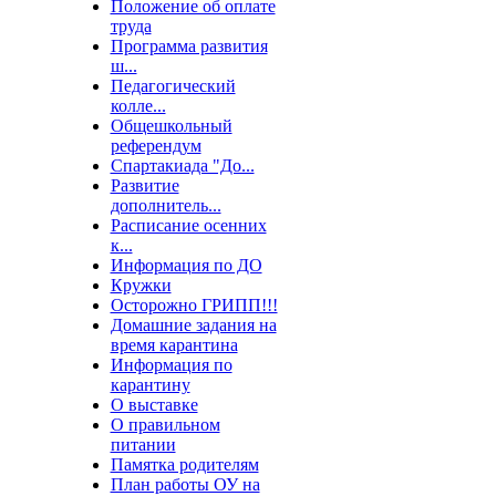
Положение об оплате
труда
Программа развития
ш...
Педагогический
колле...
Общешкольный
референдум
Спартакиада "До...
Развитие
дополнитель...
Расписание осенних
к...
Информация по ДО
Кружки
Осторожно ГРИПП!!!
Домашние задания на
время карантина
Информация по
карантину
О выставке
О правильном
питании
Памятка родителям
План работы ОУ на