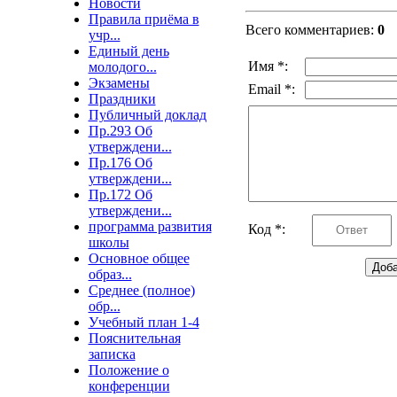
Новости
Правила приёма в
Всего комментариев
:
0
учр...
Единый день
Имя *:
молодого...
Экзамены
Email *:
Праздники
Публичный доклад
Пр.293 Об
утверждени...
Пр.176 Об
утверждени...
Пр.172 Об
утверждени...
программа развития
Код *:
школы
Основное общее
образ...
Среднее (полное)
обр...
Учебный план 1-4
Пояснительная
записка
Положение о
конференции