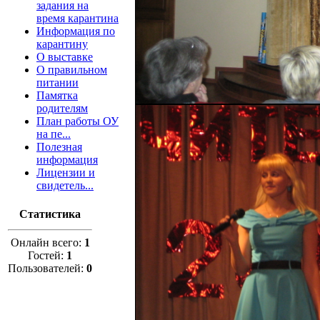
задания на
время карантина
Информация по
карантину
О выставке
О правильном
питании
Памятка
родителям
План работы ОУ
на пе...
Полезная
информация
Лицензии и
свидетель...
Статистика
Онлайн всего:
1
Гостей:
1
Пользователей:
0