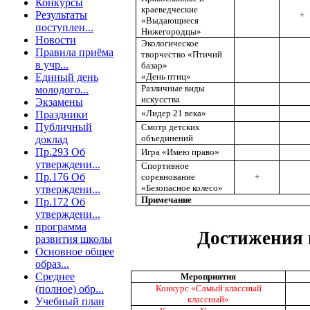
Конкурсы
краеведческие
Результаты
+
«Выдающиеся
поступлен...
Нижегородцы»
Новости
Экологическое
Правила приёма
творчество «Птичий
в учр...
базар»
Единый день
«День птиц»
Различные виды
молодого...
искусства
Экзамены
«Лидер 21 века»
Праздники
Публичный
Смотр детских
объединений
доклад
Пр.293 Об
Игра «Имею право»
утверждени...
Спортивное
Пр.176 Об
соревнование
+
«Безопасное колесо»
утверждени...
Примечание
Пр.172 Об
утверждени...
программа
Достижения 
развития школы
Основное общее
образ...
Среднее
Мероприятия
(полное) обр...
Конкурс «Самый классный
классный»
Учебный план