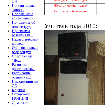
Конкурс «Учитель года»
1-4
Пояснительная
«Педагогические чтения»
записка
Нац. проект образования
Положение о
конференции
Положение об
Учитель года 2010:
оплате труда
Программа
развития ш...
Педагогический
колле...
Общешкольный
референдум
Спартакиада
"До...
Развитие
дополнитель...
Расписание
осенних к...
Информация по
ДО
Кружки
Осторожно
ГРИПП!!!
Домашние