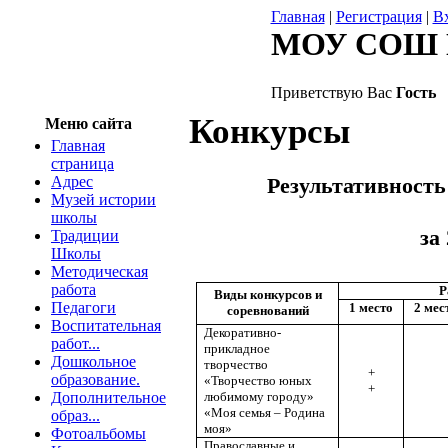
Главная
|
Регистрация
|
В
МОУ СОШ 
Приветствую Вас
Гость
Конкурсы
Меню сайта
Главная
страница
Адрес
Результативность
Музей истории
школы
за
Традиции
Школы
Методическая
работа
Р
Виды конкурсов и
Педагоги
1 место
2 мес
соревнований
Воспитательная
Декоративно-
работ...
прикладное
Дошкольное
творчество
+
образование.
«Творчество юных
+
Дополнительное
любимому городу»
«Моя семья – Родина
образ...
моя»
Фотоальбомы
Православные и