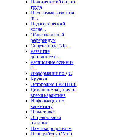
Положение об оплате
труда
Программа развития
ш...
Педагогический
колле...
Общешкольный
референдум
Спартакиада "До...
Развитие
дополнитель...
Расписание осенних
к...
Информация по ДО
Кружки
Осторожно ГРИПП!!!
Домашние задания на
время карантина
Информация по
карантину
О выставке
О правильном
питании
Памятка родителям
План работы ОУ на