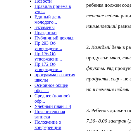
Новости
ребенка должен сод
Правила приёма в
учр...
течение недели
раци
Единый день
молодого...
наименований
разны
Экзамены
Праздники
Публичный доклад
Пр.293 Об
2.
Каждый день
в р
утверждени...
Пр.176 Об
продукты:
мясо, сли
утверждени...
Пр.172 Об
фрукты.
Ряд продук
утверждени...
программа развития
продукты, сыр
- не
школы
Основное общее
но в
течение недели
образ...
Среднее (полное)
обр...
Учебный план 1-4
3. Ребенок должен п
Пояснительная
записка
7.30- 8.00 завтрак
(
Положение о
конференции