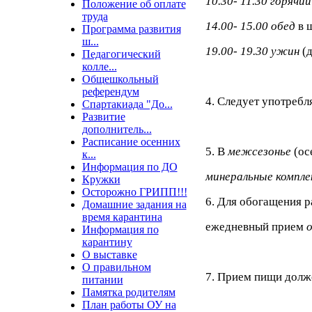
10.30- 11.30 горячи
Положение об оплате
труда
14.00- 15.00 обед
в 
Программа развития
ш...
19.00- 19.30 ужин
(
Педагогический
колле...
Общешкольный
референдум
4. Следует употребл
Спартакиада "До...
Развитие
дополнитель...
Расписание осенних
5. В
межсезонье
(ос
к...
Информация по ДО
минеральные компле
Кружки
Осторожно ГРИПП!!!
6. Для обогащения 
Домашние задания на
время карантина
ежедневный прием
Информация по
карантину
О выставке
О правильном
7. Прием пищи долж
питании
Памятка родителям
План работы ОУ на