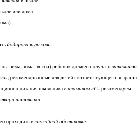
й завтрак
в школе
школе или дома
дома)
ять
йодированную соль
.
ень- зима, зима- весна) ребенок должен получать
витаминно
ксы
, рекомендованные для детей соответствующего возраста
рационно питания школьника
витамином «С»
рекомендуем
отвара шиповника
.
ен проходить в
спокойной обстановке
.