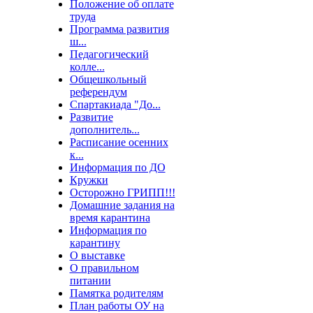
Положение об оплате
труда
Программа развития
ш...
Педагогический
колле...
Общешкольный
референдум
Спартакиада "До...
Развитие
дополнитель...
Расписание осенних
к...
Информация по ДО
Кружки
Осторожно ГРИПП!!!
Домашние задания на
время карантина
Информация по
карантину
О выставке
О правильном
питании
Памятка родителям
План работы ОУ на