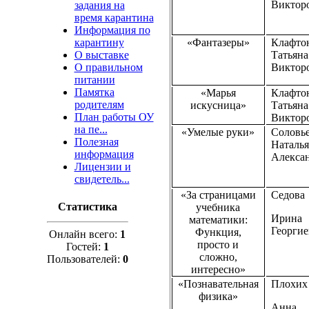
Виктор
задания на
время карантина
Информация по
карантину
«Фантазеры»
Клафто
О выставке
Татьяна
О правильном
Виктор
питании
Памятка
«Марья
Клафто
родителям
искусница»
Татьяна
План работы ОУ
Виктор
на пе...
«Умелые руки»
Соловь
Полезная
Наталья
информация
Алекса
Лицензии и
свидетель...
«За страницами
Седова
Статистика
учебника
Ирина
математики:
Георгие
Функция,
Онлайн всего:
1
просто и
Гостей:
1
сложно,
Пользователей:
0
интересно»
«Познавательная
Плохих
физика»
Анна