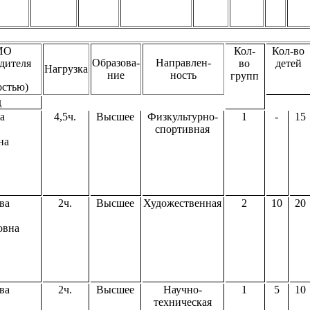
Кол-
Кол-во
ИО
Образова-
Направлен-
во
детей
дителя
Нагрузка
ние
ность
групп
остью)
д
а
4,5ч.
Высшее
Физкультурно-
1
-
15
спортивная
на
ва
2ч.
Высшее
Художественная
2
10
20
овна
ва
2ч.
Высшее
Научно-
1
5
10
техническая