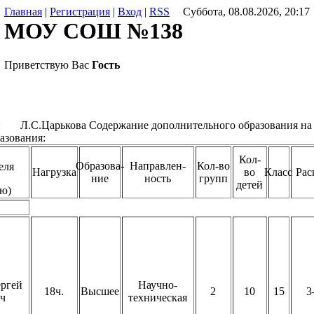
Главная
|
Регистрация
|
Вход
|
RSS
Суббота, 08.08.2026, 20:17
МОУ СОШ №138
Приветствую Вас
Гость
 Л.С.Царькова Содержание дополнительного образования на 
азования:
Кол-
Образова-
Направлен-
Кол-во
еля
Нагрузка
во
Класс
Рас
ние
ность
групп
детей
ью)
ргей
Научно-
18ч.
Высшее
2
10
15
3
ч
техническая