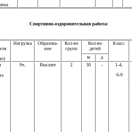
овна
Спортивно-оздоровительная работа:
Нагрузка
Образова-
Кол-во
Кол-во
Класс
еля
ние
групп
детей
м
д
ью)
н
9ч.
Высшее
2
30
-
1-4,
6-9
ич