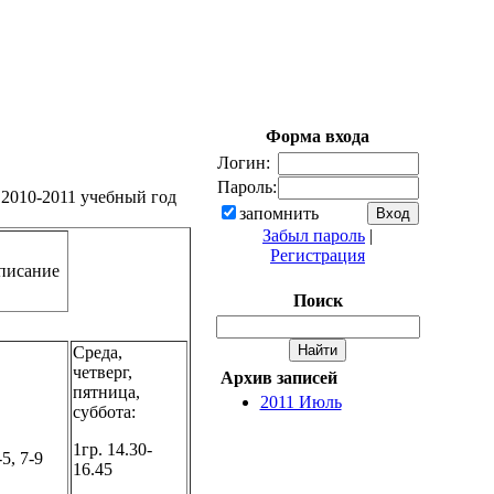
Форма входа
Логин:
Пароль:
2010-2011 учебный год
запомнить
Забыл пароль
|
Регистрация
писание
Поиск
Среда,
четверг,
Архив записей
пятница,
2011 Июль
суббота:
1гр. 14.30-
-5, 7-9
16.45