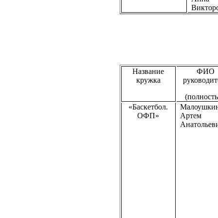
Виктор
Название
ФИО
кружка
руководит
(полност
«Баскетбол.
Малоушки
ОФП»
Артем
Анатольев