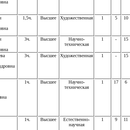
овна
н
1,5ч.
Высшее
Художественная
1
5
10
овна
н
3ч.
Высшее
Научно-
1
-
15
техническая
овна
ева
3ч.
Высшее
Художественная
1
-
15
ндровна
1ч.
Высшее
Научно-
1
17
6
техническая
вна
1ч.
Высшее
Естественно-
1
9
11
научная