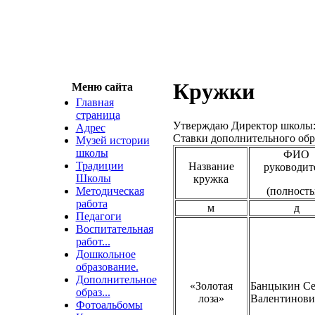
Кружки
Меню сайта
Главная
страница
Утверждаю Директор школы:
Адрес
Ставки дополнительного обр
Музей истории
школы
ФИО
Традиции
Название
руководит
Школы
кружка
Методическая
(полност
работа
м
д
Педагоги
Воспитательная
работ...
Дошкольное
образование.
Дополнительное
«Золотая
Банцыкин Се
образ...
лоза»
Валентинови
Фотоальбомы