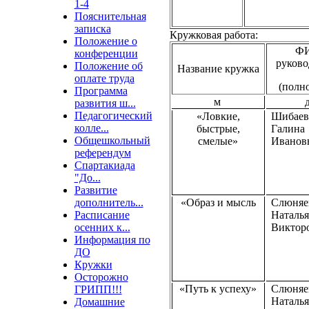
1-4
Пояснительная
записка
Кружковая работа:
Положение о
Ф
конференции
руково
Положение об
Название кружка
оплате труда
(полн
Программа
м
развития ш...
Педагогический
«Ловкие,
Шибаев
колле...
быстрые,
Галина
Общешкольный
смелые»
Иванов
референдум
Спартакиада
"До...
Развитие
дополнитель...
«Образ и мысль
Слюняе
Расписание
Наталья
осенних к...
Виктор
Информация по
ДО
Кружки
Осторожно
«Путь к успеху»
Слюняе
ГРИПП!!!
Наталья
Домашние