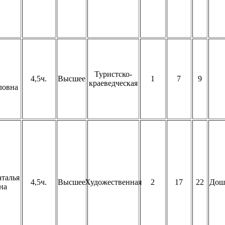
Туристско-
4,5ч.
Высшее
1
7
9
краеведческая
ловна
талья
4,5ч.
Высшее
Художественная
2
17
22
Дош
на