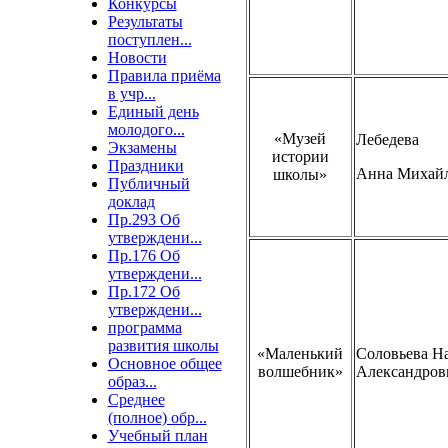
Конкурсы
Результаты
поступлен...
Новости
Правила приёма
в учр...
Единый день
молодого...
«Музей
Лебедева
Экзамены
истории
Праздники
Анна Михай
школы»
Публичный
доклад
Пр.293 Об
утверждени...
Пр.176 Об
утверждени...
Пр.172 Об
утверждени...
программа
развития школы
«Маленький
Соловьева На
Основное общее
волшебник»
Александров
образ...
Среднее
(полное) обр...
Учебный план