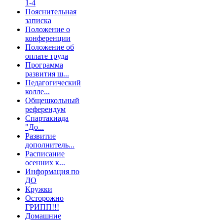
1-4
Пояснительная
записка
Положение о
конференции
Положение об
оплате труда
Программа
развития ш...
Педагогический
колле...
Общешкольный
референдум
Спартакиада
"До...
Развитие
дополнитель...
Расписание
осенних к...
Информация по
ДО
Кружки
Осторожно
ГРИПП!!!
Домашние