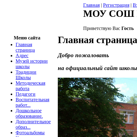
Главная
|
Регистрация
|
В
МОУ СОШ 
Приветствую Вас
Гость
Главная страниц
Меню сайта
Главная
страница
Добро пожаловать
Адрес
Музей истории
школы
на официальный сайт школы
Традиции
Школы
Методическая
работа
Педагоги
Воспитательная
работ...
Дошкольное
образование.
Дополнительное
образ...
Фотоальбомы