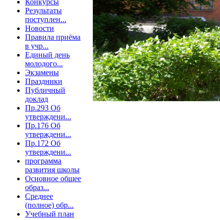
Конкурсы
Результаты
поступлен...
Новости
Правила приёма
в учр...
Единый день
молодого...
Экзамены
Праздники
Публичный
доклад
Пр.293 Об
утверждени...
Пр.176 Об
утверждени...
Пр.172 Об
утверждени...
программа
развития школы
Основное общее
образ...
Среднее
(полное) обр...
Учебный план