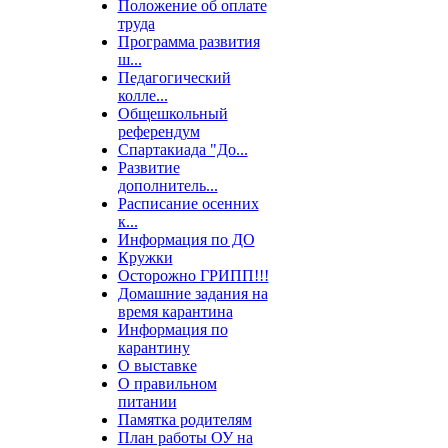
Положение об оплате
труда
Программа развития
ш...
Педагогический
колле...
Общешкольный
референдум
Спартакиада "До...
Развитие
дополнитель...
Расписание осенних
к...
Информация по ДО
Кружки
Осторожно ГРИПП!!!
Домашние задания на
время карантина
Информация по
карантину
О выставке
О правильном
питании
Памятка родителям
План работы ОУ на