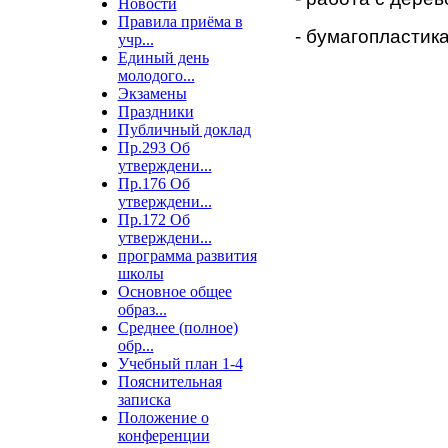
Новости
Правила приёма в
- бумагопластик
учр...
Единый день
молодого...
Экзамены
Праздники
Публичный доклад
Пр.293 Об
утверждени...
Пр.176 Об
утверждени...
Пр.172 Об
утверждени...
программа развития
школы
Основное общее
образ...
Среднее (полное)
обр...
Учебный план 1-4
Пояснительная
записка
Положение о
конференции