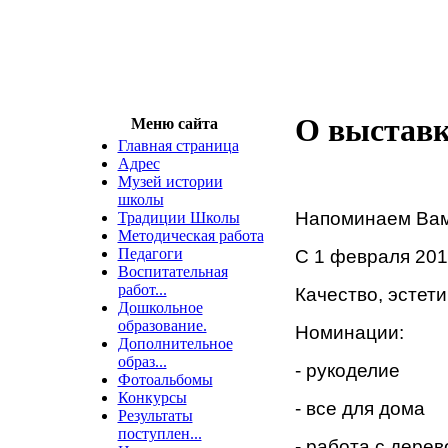
О выставк
Меню сайта
Главная страница
Адрес
Музей истории
школы
Напоминаем Вам,
Традиции Школы
Методическая работа
Педагоги
С 1 февраля 201
Воспитательная
работ...
Качество, эстети
Дошкольное
образование.
Номинации:
Дополнительное
образ...
- рукоделие
Фотоальбомы
Конкурсы
- все для дома
Результаты
поступлен...
- работа с дере