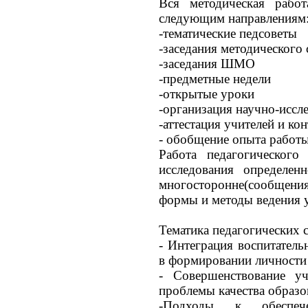
Вся методическая рабо
следующим направлениям
-тематические педсоветы
-заседания методического 
-заседания ШМО
-предметные недели
-открытые уроки
-организация научно-иссл
-аттестация учителей и к
- обобщение опыта работы
Работа педагогического
исследования определен
многосторонне(сообщения
формы и методы ведения у
Тематика педагогических 
- Интеграция воспитател
в формировании личност
- Совершенствование уче
проблемы качества образо
-Подходы к обеспеч