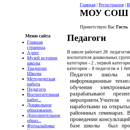
Главная
|
Регистрация
|
В
МОУ СОШ 
Приветствую Вас
Гость
Педагоги
Меню сайта
Главная
страница
В школе работает 28
педагогов
Адрес
воспитателя дошкольных групп
Музей истории
категории - 2 , первой категори
школы
Традиции
категории – 8 педагогов и 1 би
Школы
Педагоги школы на
Методическая
информационные технол
работа
обучения электронн
Педагоги
разрабатывают презе
Воспитательная
мероприяти.Учителя
работ...
Дошкольное
наработками на открыты
образование.
районнных семинарах. 
Дополнительное
проведении консультаций
образ...
базе школы был пров
Фотоальбомы