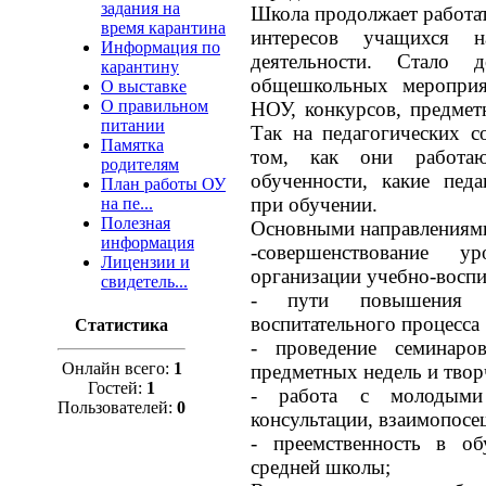
задания на
Школа продолжает работат
время карантина
интересов учащихся 
Информация по
деятельности. Стало 
карантину
общешкольных мероприя
О выставке
О правильном
НОУ, конкурсов, предметн
питании
Так на педагогических с
Памятка
том, как они работаю
родителям
обученности, какие пед
План работы ОУ
при обучении.
на пе...
Полезная
Основными направлениями
информация
-совершенствование 
Лицензии и
организации учебно-воспи
свидетель...
- пути повышения э
воспитательного процесса
Статистика
- проведение семинаро
Онлайн всего:
1
предметных недель и твор
Гостей:
1
- работа с молодыми с
Пользователей:
0
консультации, взаимопос
- преемственность в о
средней школы;