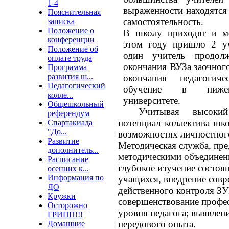
1-4
выраженности находятся 
Пояснительная
самостоятельность.
записка
Положение о
В школу приходят и мо
конференции
этом году пришло 2 уч
Положение об
один учитель продол
оплате труда
окончания ВУЗа заочного
Программа
развития ш...
окончания педагогич
Педагогический
обучение в нижего
колле...
университете.
Общешкольный
Учитывая высокий ин
референдум
потенциал коллектива шк
Спартакиада
"До...
возможностях личностного
Развитие
Методическая служба, пре
дополнитель...
методическими объединен
Расписание
глубокое изучение состоя
осенних к...
Информация по
учащихся, внедрение совр
ДО
действенного контроля З
Кружки
совершенствование профе
Осторожно
уровня педагога; выявлен
ГРИПП!!!
передового опыта.
Домашние