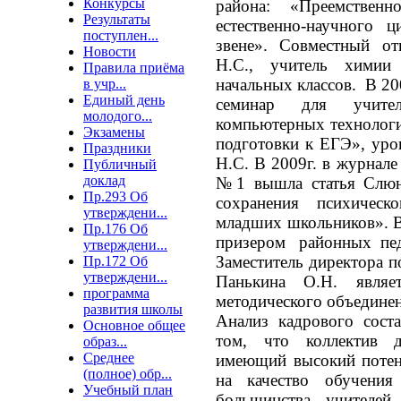
Конкурсы
района: «Преемствен
Результаты
естественно-научного 
поступлен...
звене». Совместный о
Новости
Н.С., учитель химии
Правила приёма
начальных классов. В 20
в учр...
Единый день
семинар для учител
молодого...
компьютерных технологи
Экзамены
подготовки к ЕГЭ», уро
Праздники
Н.С. В 2009г. в журнале
Публичный
доклад
№1 вышла статья Слюня
Пр.293 Об
сохранения психическ
утверждени...
младших школьников». В
Пр.176 Об
призером районных пед
утверждени...
Заместитель директора п
Пр.172 Об
утверждени...
Панькина О.Н. являет
программа
методического объединен
развития школы
Анализ кадрового соста
Основное общее
том, что коллектив д
образ...
Среднее
имеющий высокий потен
(полное) обр...
на качество обучения
Учебный план
большинства учителе