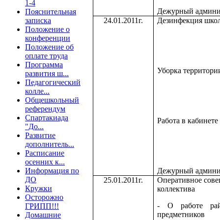
1-4
Дежурный админи
Пояснительная
записка
24.01.2011г.
Дезинфекция шко
Положение о
конференции
Положение об
оплате труда
Программа
Уборка территори
развития ш...
Педагогический
колле...
Общешкольный
референдум
Спартакиада
Работа в кабинете
"До...
Развитие
дополнитель...
Расписание
осенних к...
Информация по
Дежурный админи
ДО
25.01.2011г.
Оперативное сове
Кружки
коллектива
Осторожно
- О работе рай
ГРИПП!!!
предметников
Домашние