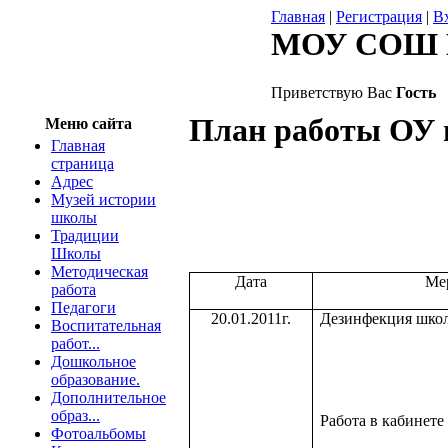
Главная
|
Регистрация
|
В
МОУ СОШ 
Приветствую Вас
Гость
План работы ОУ 
Меню сайта
Главная
страница
Адрес
Музей истории
школы
Традиции
Школы
Методическая
Дата
Ме
работа
Педагоги
20.01.2011г.
Дезинфекция шко
Воспитательная
работ...
Дошкольное
образование.
Дополнительное
образ...
Работа в кабинете
Фотоальбомы