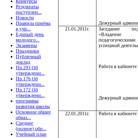
Конкурсы
Результаты
поступлен...
Новости
Дежурный админи
Правила приёма
в учр...
21.01.2011г.
Заседание пед
Единый день
«Владение
молодого...
педагогическими
Экзамены
успешной деятель
Праздники
Публичный
доклад
Работа в кабинете
Пр.293 Об
утверждени...
Пр.176 Об
утверждени...
Пр.172 Об
утверждени...
Дежурный админи
программа
развития школы
Основное общее
22.01.2011г.
Работа в кабинете
образ...
Среднее
(полное) обр...
Учебный план