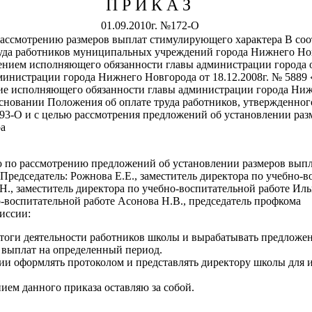
П Р И К А З
01.09.2010г. №172-О
рассмотрению размеров выплат стимулирующего характера В соо
уда работников муниципальных учреждений города Нижнего Но
нием исполняющего обязанности главы администрации города от
министрации города Нижнего Новгорода от 18.12.2008г. № 5889
ие исполняющего обязанности главы администрации города Ниж
 основании Положения об оплате труда работников, утвержденно
293-О и с целью рассмотрения предложений об установлении раз
а
 по рассмотрению предложений об установлении размеров вып
: Председатель: Рожнова Е.Е., заместитель директора по учебно-
., заместитель директора по учебно-воспитательной работе Иль
-воспитательной работе Асонова Н.В., председатель профкома
иссии:
и деятельности работников школы и вырабатывать предложен
выплат на определенный период.
формлять протоколом и представлять директору школы для из
ием данного приказа оставляю за собой.