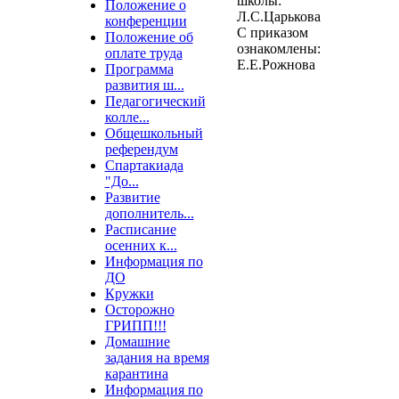
ш
Положение о
Л.С.Царькова
конференции
С приказом
Положение об
оз
оплате труда
Е.Е.Рожнова
Программа
развития ш...
Педагогический
колле...
Общешкольный
референдум
Спартакиада
"До...
Развитие
дополнитель...
Расписание
осенних к...
Информация по
ДО
Кружки
Осторожно
ГРИПП!!!
Домашние
задания на время
карантина
Информация по