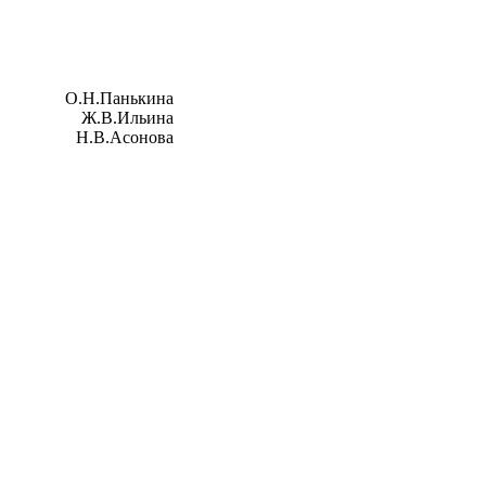
ы:
ы:
О.Н.Панькина
Ж.В.Ильина
Н.В.Асонова