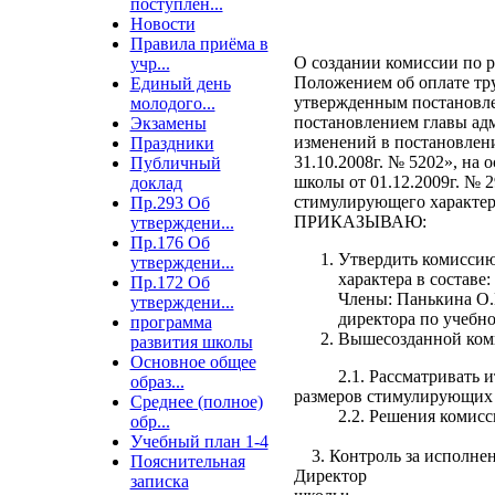
поступлен...
Новости
Правила приёма в
О создании комиссии по 
учр...
Положением об оплате тр
Единый день
утвержденным постановле
молодого...
постановлением главы ад
Экзамены
изменений в постановлен
Праздники
31.10.2008г. № 5202», на
Публичный
школы от 01.12.2009г. № 
доклад
стимулирующего характер
Пр.293 Об
ПРИКАЗЫВАЮ:
утверждени...
Пр.176 Об
Утвердить комиссию
утверждени...
характера в составе
Пр.172 Об
Члены: Панькина О.Н
утверждени...
директора по учебно
программа
Вышесозданной ком
развития школы
Основное общее
2.1. Рассматривать итог
образ...
размеров стимулирующих 
Среднее (полное)
2.2. Решения комиссии о
обр...
Учебный план 1-4
3. Контроль за исполнен
Пояснительная
Директор
записка