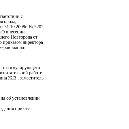
тветствии с
вгорода,
 31.10.2008г. № 5202,
 «О внесении
него Новгорода от
го приказом директора
меров выплат
лат стимулирующего
воспитательной работе
ина Ж.В., заместитель
ия об установлении
дания приказа.