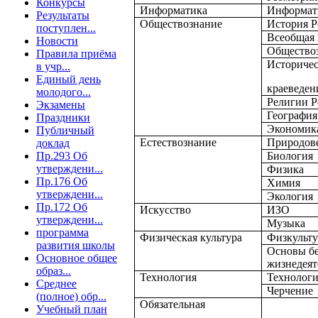
Конкурсы
Информатика
Информат
Результаты
Обществознание
История Р
поступлен...
Всеобщая 
Новости
Общество
Правила приёма
Историчес
в учр...
Единый день
краеведен
молодого...
Религии Р
Экзамены
География
Праздники
Экономик
Публичный
Естествознание
Природов
доклад
Пр.293 Об
Биология
утверждени...
Физика
Пр.176 Об
Химия
утверждени...
Экология
Пр.172 Об
Искусство
ИЗО
утверждени...
Музыка
программа
Физическая культура
Физкульту
развития школы
Основы бе
Основное общее
жизнедеят
образ...
Технология
Технолог
Среднее
Черчение
(полное) обр...
Обязательная
Учебный план