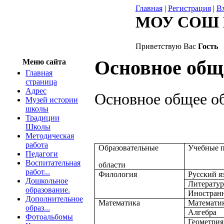
Главная
|
Регистрация
|
В
МОУ СОШ 
Приветствую Вас
Гость
Основное общ
Меню сайта
Главная
страница
Адрес
Основное общее о
Музей истории
школы
Традиции
Школы
Методическая
работа
Образовательные
Учебные 
Педагоги
Воспитательная
области
работ...
Филология
Русский я
Дошкольное
Литератур
образование.
Иностран
Дополнительное
Математика
Математи
образ...
Алгебра
Фотоальбомы
Геометрия