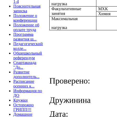
1-4
нагрузка
Пояснительная
Факультативные
МХК
записка
занятия
Химия
Положение о
Максимальная
конференции
Положение об
нагрузка
оплате труда
Программа
развития ш...
Педагогический
колле...
Общешкольный
референдум
Спартакиада
"До...
Развитие
дополнитель...
Проверено:
Расписание
осенних к...
Информация по
ДО
Дружинина
Кружки
Осторожно
ГРИПП!!!
Дата:
Домашние