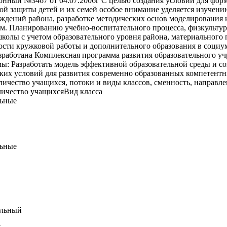
онный №3467 от 04.07.2006г С целью создания условий для фор
ой защиты детей и их семей особое внимание уделяется изучен
ждений района, разработке методических основ моделирования 
м. Планированию учебно-воспитательного процесса, физкульту
колы с учетом образовательного уровня района, материального 
сти кружковой работы и дополнительного образования в социум
зработана Комплексная программа развития образовательного у
ы: Разработать модель эффективной образовательной среды и со
ких условий для развития современно образованных компетентн
ичество учащихся, потоки и виды классов, сменность, направл
личество учащихсяВид класса
льные
льные
ельный