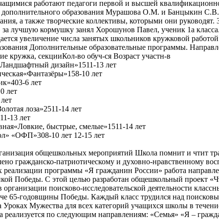
учащимися работают педагоги первой и высшей квалификационно
и дополнительного образования Мурашова О.М. и Банцыкин С.В
ания, а также творческие коллективы, которыми они руководят. 
 за лучшую кормушку занял Хорошунов Павел, ученик 1а класса.
ается увеличение числа занятых школьников кружковой работой
азования Дополнительные образовательные программы. Направл
 кружка, секцииКол-во обуч-ся Возраст участн-в
«Ландшафтный дизайн»1511-13 лет
ическая«Фантазёры»158-10 лет
к»403-6 лет
0 лет
 лет
олотая лоза»2511-14 лет
11-13 лет
ная«Ловкие, быстрые, смелые»1511-14 лет
л» «ОФП»308-10 лет 12-15 лет
ганизация общешкольных мероприятий Школа помнит и чтит тр
ено гражданско-патриотическому и духовно-нравственному вос
х реализации программы «Я гражданин России» работа направл
икой Победы. С этой целью разработан общешкольный проект «
в организации поисково-исследовательской деятельности классн
че 65-годовщины Победы. Каждый класс трудился над поисковы
 Уроках Мужества для всех категорий учащихся школы в течение
а реализуется по следующим направлениям: «Семья» «Я – граж