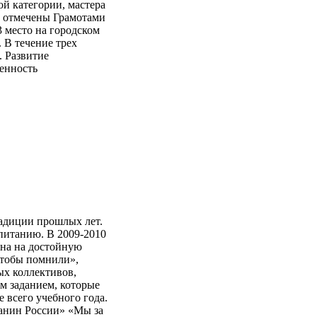
й категории, мастера
. отмечены Грамотами
3 место на городском
 В течение трех
. Развитие
енность
адиции прошлых лет.
питанию. В 2009-2010
ена на достойную
Чтобы помнили»,
ых коллективов,
м заданием, которые
 всего учебного года.
данин России» «Мы за