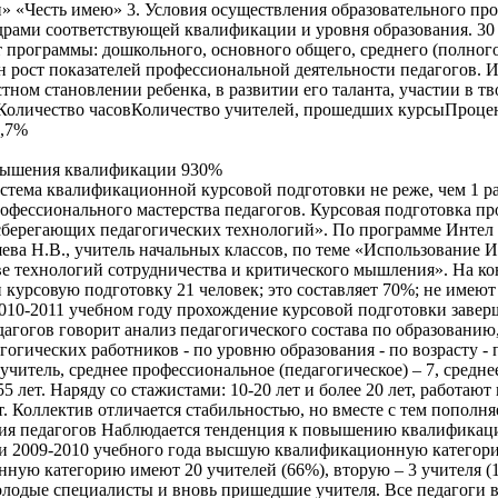
» «Честь имею» 3. Условия осуществления образовательного пр
драми соответствующей квалификации и уровня образования. 30
 программы: дошкольного, основного общего, среднего (полног
н рост показателей профессиональной деятельности педагогов. 
ном становлении ребенка, в развитии его таланта, участии в тв
 Количество часовКоличество учителей, прошедших курсыПроце
6,7%
вышения квалификации 930%
стема квалификационной курсовой подготовки не реже, чем 1 раз 
рофессионального мастерства педагогов. Курсовая подготовка п
сберегающих педагогических технологий». По программе Интел 
ва Н.В., учитель начальных классов, по теме «Использование 
ве технологий сотрудничества и критического мышления». На ко
 курсовую подготовку 21 человек; это составляет 70%; не имею
2010-2011 учебном году прохождение курсовой подготовки заверш
агогов говорит анализ педагогического состава по образованию,
гогических работников - по уровню образования - по возрасту -
учитель, среднее профессиональное (педагогическое) – 7, средн
55 лет. Наряду со стажистами: 10-20 лет и более 20 лет, работаю
ет. Коллектив отличается стабильностью, но вместе с тем попол
ия педагогов Наблюдается тенденция к повышению квалификаци
ии 2009-2010 учебного года высшую квалификационную категори
нную категорию имеют 20 учителей (66%), вторую – 3 учителя (1
молодые специалисты и вновь пришедшие учителя. Все педагоги 