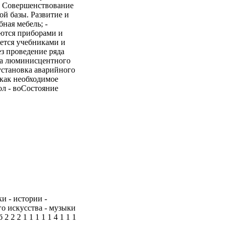
ы Совершенствование
й базы. Развитие и
ная мебель; -
аются приборами и
ется учебниками и
з проведение ряда
вка люминисцентного
установка аварийного
 как необходимое
ол - воСостояние
и - истории -
го искусства - музыки
 2 2 1 1 1 1 1 4 1 1 1