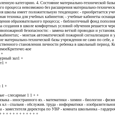
вленную категорию. 4. Состояние материально-технической баз
го процесса невозможно без расширения материально-техническо
я школы имеет положительную тенденцию: - приобретается учеб
ная техника для учебных кабинетов; - учебные кабинеты оснащ
дения образовательного процесса; - библиотечный фонд пополня
а создания в школе комфортных условий обучения решается чере
вопожарной безопасности: - замена ветхой проводки и устано
кабинетах; - монтаж автоматической пожарной сигнализации и 
ие материально-технической базы учреждения не само по себе, а
ственного становления личности ребенка в школьный период. К
имоеКритичес-кое
 +
урный зал1 +
т1 +
 1 +
ые - слесарные 1 1 + +
языка - иностранного яз. - математики - химии - биологии - физик
 кл - спальня - обслужив. труда - информатики - изобразительно
 - заместителя директора по УВР - комната школьника - гардероб 2
 + + + + + + + + + + + +