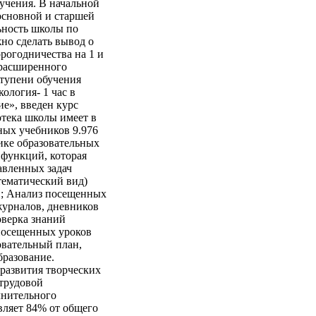
учения. В начальной
 основной и старшей
льность школы по
о сделать вывод о
рогодничества на 1 и
 расширенного
ступени обучения
кология- 1 час в
ие», введен курс
отека школы имеет в
ых учебников 9.976
ике образовательных
 функций, которая
авленных задач
ематический вид)
в; Анализ посещенных
журналов, дневников
оверка знаний
 посещенных уроков
овательный план,
бразование.
 развития творческих
 трудовой
лнительного
авляет 84% от общего