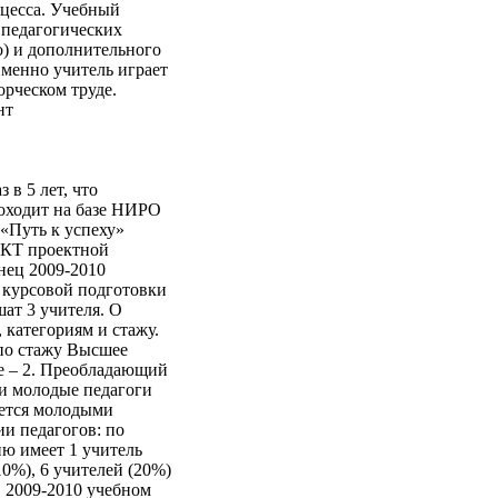
оцесса. Учебный
 педагогических
о) и дополнительного
Именно учитель играет
орческом труде.
нт
в 5 лет, что
роходит на базе НИРО
«Путь к успеху»
ИКТ проектной
нец 2009-2010
т курсовой подготовки
ат 3 учителя. О
 категориям и стажу.
 по стажу Высшее
ее – 2. Преобладающий
т и молодые педагоги
няется молодыми
и педагогов: по
ю имеет 1 учитель
0%), 6 учителей (20%)
в 2009-2010 учебном