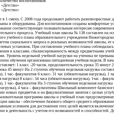
оличество воспитанников
 «Детство»
 «Детство»
в 1 смену. С 2008 года продолжают работать разновозрастные 
ваны и оборудованы. Для воспитанников созданы комфортные у
ржание соответствующее познавательным интересам современного
тельного процесса. Учебный план школы № 138 составлен на ос
ого учебного плана образовательного учреждения Нижегородско
 учетом социального запроса и реальных возможностей школы, ее 
елевых установок. При составлении учебного плана соблюдалась
чения и классами, сбалансированность между предметными уче
и. Уровень недельной учебной нагрузки на ученика не превыш
упени обучения организована пятидневная учебная неделя. В на
ставляет: 1 класс -20 часов, продолжительность урока 35 минут 2 –
ка 45 минут На 2 ступени обучения недельная нагрузка составляе
), 1 час- факультатив 6 класс- 31 час (обязательная нагрузка), 1 ч
я нагрузка) 8 класс- 34 часа (обязательная нагрузка), 1час - факуль
а), 1 час- факультатив На 3 ступени обучения недельная нагрузка 
я нагрузка), 4 часа – факультативы Школьный компонент базисног
ние новых предметов и на факультативные занятия с целью углу
разовательная программа школы и учебный план предусматрива
ции школы - обеспечение базового общего среднего образования
лавным условием для достижения этих целей является включение
ии в деятельность с учетом его возможностей и способностей. 