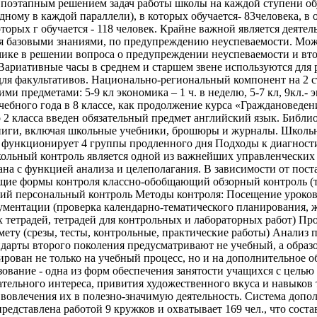
 поэтапным решением задач работы школы на каждой ступени об
одному в каждой параллели), в которых обучается- 83человека, в
оторых г обучается - 118 человек. Крайне важной является деяте
 базовыми знаниями, по предупреждению неуспеваемости. Можн
ке в решении вопроса о предупреждении неуспеваемости и вто
 Вариативные часы в среднем и старшем звене используются для
для факультативов. Национально-региональный компонент на 2 
и предметами: 5-9 кл экономика – 1 ч. в неделю, 5-7 кл, 9кл.- э
чебного года в 8 классе, как продолжение курса «Граждановеден
 2 класса введен обязательный предмет английский язык. Библи
книги, включая школьные учебники, брошюры и журналы. Школьн
 функционирует 4 группы продленного дня Подходы к диагност
ольный контроль является одной из важнейших управленческих
ана с функцией анализа и целеполагания. В зависимости от пост
щие формы контроля классно-обобщающий обзорный контроль (т
й персональный контроль Методы контроля: Посещение уроко
ументации (проверка календарно-тематического планирования, 
 тетрадей, тетрадей для контрольных и лабораторных работ) Пр
ету (срезы, тесты, контрольные, практические работы) Анализ
дарты второго поколения предусматривают не учебный, а образ
ирован не только на учебный процесс, но и на дополнительное о
ование - одна из форм обеспечения занятости учащихся с целью
ательного интереса, привития художественного вкуса и навыков
е вовлечения их в полезно-значимую деятельность. Система допо
редставлена работой 9 кружков и охватывает 169 чел., что сост