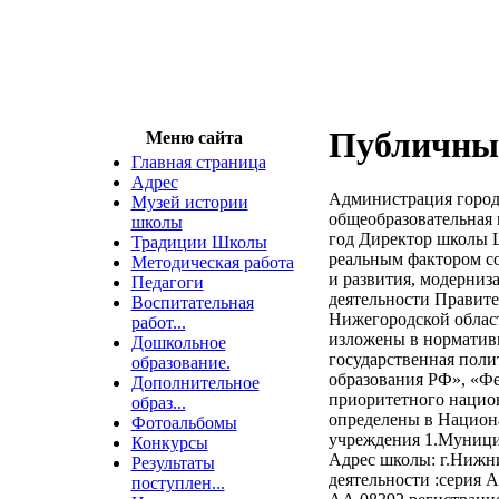
Публичны
Меню сайта
Главная страница
Адрес
Администрация город
Музей истории
общеобразовательная 
школы
год Директор школы Ц
Традиции Школы
реальным фактором с
Методическая работа
и развития, модерниз
Педагоги
деятельности Правите
Воспитательная
Нижегородской облас
работ...
изложены в нормативн
Дошкольное
государственная поли
образование.
образования РФ», «Фе
Дополнительное
приоритетного нацио
образ...
определены в Национа
Фотоальбомы
учреждения 1.Муницип
Конкурсы
Адрес школы: г.Нижни
Результаты
деятельности :серия 
поступлен...