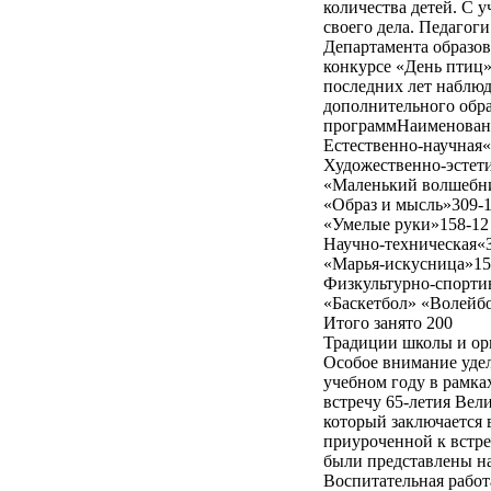
количества детей. С 
своего дела. Педагог
Департамента образов
конкурсе «День птиц»
последних лет наблюд
дополнительного обр
программНаименование
Естественно-научная
Художественно-эстет
«Маленький волшебни
«Образ и мысль»309-1
«Умелые руки»158-12
Научно-техническая«З
«Марья-искусница»15
Физкультурно-спортив
«Баскетбол» «Волейбо
Итого занято 200
Традиции школы и ор
Особое внимание удел
учебном году в рамка
встречу 65-летия Вел
который заключается 
приуроченной к встре
были представлены на
Воспитательная работ