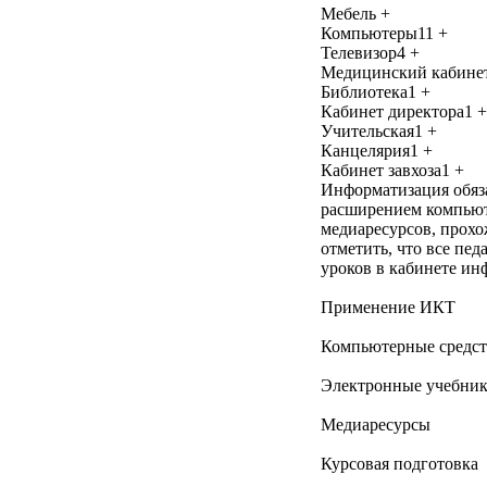
Мебель +
Компьютеры11 +
Телевизор4 +
Медицинский кабинет
Библиотека1 +
Кабинет директора1 +
Учительская1 +
Канцелярия1 +
Кабинет завхоза1 +
Информатизация обяза
расширением компьют
медиаресурсов, прохо
отметить, что все пе
уроков в кабинете
Применение ИКТ
Компьютерные средст
Электронные учебни
Медиаресурсы
Курсовая подготовка