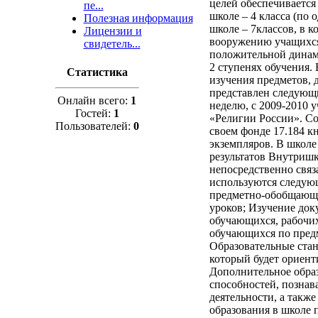
целей обеспечивается
пе...
школе – 4 класса (по 
Полезная информация
школе – 7классов, в к
Лицензии и
вооружению учащихся
свидетель...
положительной динами
2 ступенях обучения.
Статистика
изучения предметов, 
представлен следующим
Онлайн всего:
1
неделю, с 2009-2010 у
Гостей:
1
«Религии России». Со
Пользователей:
0
своем фонде 17.184 
экземпляров. В школе
результатов Внутришк
непосредственно связ
используются следую
предметно-обобщающи
уроков; Изучение док
обучающихся, рабочих
обучающихся по предм
Образовательные стан
который будет ориент
Дополнительное образ
способностей, познав
деятельности, а такж
образования в школе п