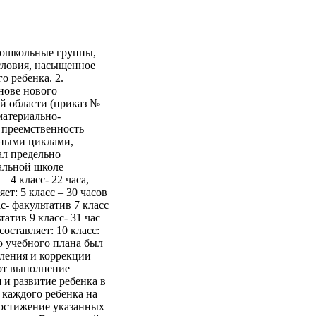
дошкольные группы,
словия, насыщенное
 ребенка. 2.
нове нового
й области (приказ №
материально-
 преемственность
бными циклами,
ал предельно
чальной школе
 4 класс- 22 часа,
т: 5 класс – 30 часов
ас- факультатив 7 класс
татив 9 класс- 31 час
составляет: 10 класс:
о учебного плана был
бления и коррекции
ют выполнение
 и развитие ребенка в
 каждого ребенка на
Достижение указанных