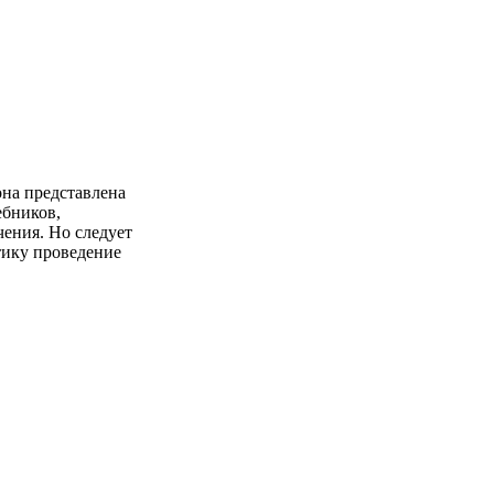
она представлена
ебников,
ения. Но следует
тику проведение