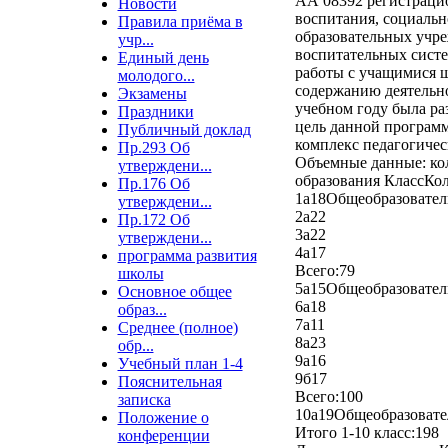
АА 08392 регистраци
Новости
воспитания, социальн
Правила приёма в
образовательных учре
учр...
воспитательных систе
Единый день
работы с учащимися ш
молодого...
содержанию деятельно
Экзамены
учебном году была ра
Праздники
цель данной программ
Публичный доклад
комплекс педагогичес
Пр.293 Об
Объемные данные: кол
утверждени...
образования КлассКо
Пр.176 Об
1а18Общеобразовате
утверждени...
2а22
Пр.172 Об
3а22
утверждени...
4а17
программа развития
Всего:79
школы
5а15Общеобразовате
Основное общее
6а18
образ...
7а11
Среднее (полное)
8а23
обр...
9а16
Учебный план 1-4
9б17
Пояснительная
Всего:100
записка
10а19Общеобразоват
Положение о
Итого 1-10 класс:198
конференции