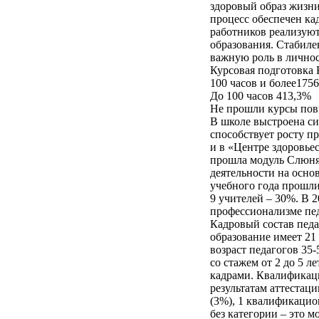
здоровый образ жизни
процесс обеспечен ка
работников реализуют
образования. Стабиле
важную роль в личност
Курсовая подготовка
100 часов и более175
До 100 часов 413,3%
Не прошли курсы по
В школе выстроена си
способствует росту п
и в «Центре здоровье
прошла модуль Слюняе
деятельности на осно
учебного года прошли
9 учителей – 30%. В 
профессионализме пед
Кадровый состав педа
образование имеет 21 
возраст педагогов 35-
со стажем от 2 до 5 л
кадрами. Квалификац
результатам аттестац
(3%), 1 квалификацио
без категории – это 