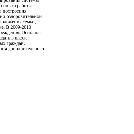
мирования системы
ию опыта работы
и построения
рно-оздоровительной
положения семьи,
е. В 2009-2010
чреждения. Основная
здать в школе
ых граждан.
ения дополнительного