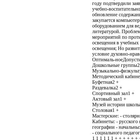
году подтвердили зая
учебно-воспитательно
обновление содержани
закупается компьютер
оборудованием для ве
литературой. Проблем
мероприятий по проти
освещения в учебных 
освещения; Но развит
условие духовно-нрав
Оптималь-ноеДопуст
Дошкольные группы2
Музыкально-физкульт
Методический кабине
Буфетная2 +
Раздевалка2 +
Спортивный зал1 +
Актовый зал1 +
Музей истории школы
Столовая1 +
Мастерские: - столярн
Кабинеты: - русского 
географии - начальных
- социального педагога
1 1 1 1 1 1 + + + + + +