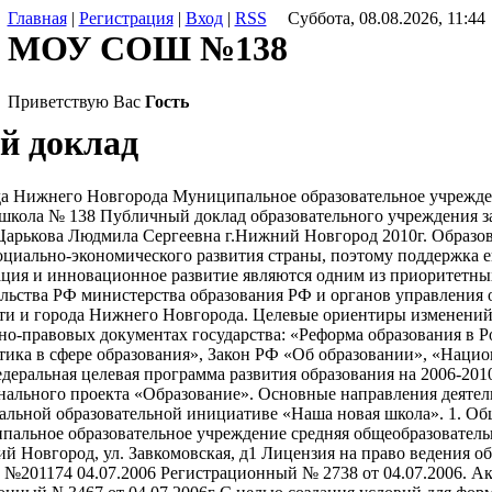
Главная
|
Регистрация
|
Вход
|
RSS
Суббота, 08.08.2026, 11:44
МОУ СОШ №138
Приветствую Вас
Гость
й доклад
а Нижнего Новгорода Муниципальное образовательное учрежде
школа № 138 Публичный доклад образовательного учреждения з
арькова Людмила Сергеевна г.Нижний Новгород 2010г. Образов
оциально-экономического развития страны, поэтому поддержка 
ация и инновационное развитие являются одним из приоритетн
льства РФ министерства образования РФ и органов управления 
ти и города Нижнего Новгорода. Целевые ориентиры изменений
о-правовых документах государства: «Реформа образования в Р
тика в сфере образования», Закон РФ «Об образовании», «Нацио
деральная целевая программа развития образования на 2006-2010
нального проекта «Образование». Основные направления деяте
льной образовательной инициативе «Наша новая школа». 1. Об
альное образовательное учреждение средняя общеобразователь
й Новгород, ул. Завкомовская, д1 Лицензия на право ведения о
А №201174 04.07.2006 Регистрационный № 2738 от 04.07.2006. 