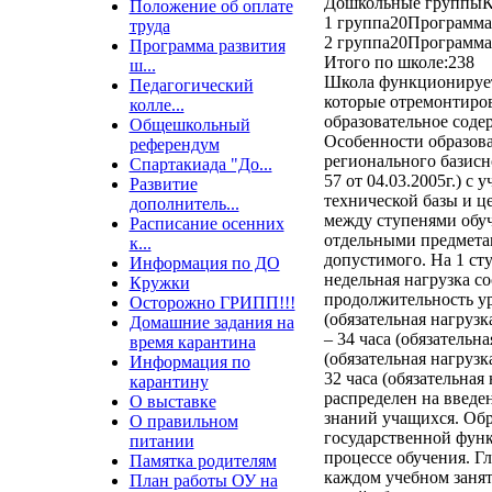
Дошкольные группыК
Положение об оплате
1 группа20Программа
труда
2 группа20Программа
Программа развития
Итого по школе:238
ш...
Школа функционирует 
Педагогический
которые отремонтиро
колле...
образовательное соде
Общешкольный
Особенности образова
референдум
регионального базисн
Спартакиада "До...
57 от 04.03.2005г.) с
Развитие
технической базы и ц
дополнитель...
между ступенями обу
Расписание осенних
отдельными предметам
к...
допустимого. На 1 ст
Информация по ДО
недельная нагрузка со
Кружки
продолжительность уро
Осторожно ГРИПП!!!
(обязательная нагрузка
Домашние задания на
– 34 часа (обязательна
время карантина
(обязательная нагрузк
Информация по
32 часа (обязательна
карантину
распределен на введе
О выставке
знаний учащихся. Об
О правильном
государственной функ
питании
процессе обучения. Г
Памятка родителям
каждом учебном занят
План работы ОУ на