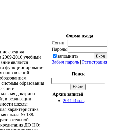
Форма входа
Логин:
Пароль:
ние средняя
запомнить
а 2009-2010 учебный
Забыл пароль
|
Регистрация
ание является
его функционирования
ых направлений
Поиск
образованием
 системы образования
оссии и
нальная доктрина
Архив записей
г, в реализации
2011 Июль
льности школы
щая характеристика
ная школа № 138.
бразовательной
Аккредитация ДО НО: