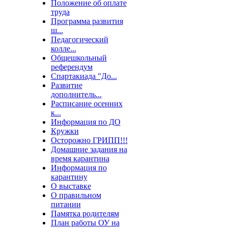
Положение об оплате
труда
Программа развития
ш...
Педагогический
колле...
Общешкольный
референдум
Спартакиада "До...
Развитие
дополнитель...
Расписание осенних
к...
Информация по ДО
Кружки
Осторожно ГРИПП!!!
Домашние задания на
время карантина
Информация по
карантину
О выставке
О правильном
питании
Памятка родителям
План работы ОУ на