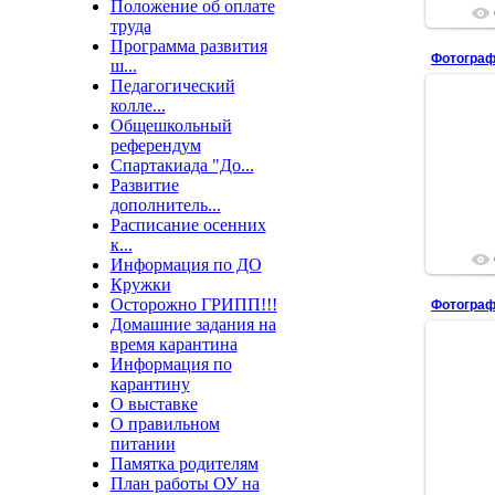
Положение об оплате
труда
Программа развития
Фотограф
ш...
Педагогический
колле...
Общешкольный
референдум
Спартакиада "До...
Развитие
дополнитель...
Расписание осенних
к...
Информация по ДО
Кружки
Осторожно ГРИПП!!!
Фотограф
Домашние задания на
время карантина
Информация по
карантину
О выставке
О правильном
питании
Памятка родителям
План работы ОУ на