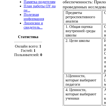
обеспеченность: Прил
Памятка родителям
План работы ОУ на
проведенных исследов
пе...
Предметы
С
Полезная
ретроспективного
информация
анализа
Лицензии и
1. Общая оценка
свидетель...
внутренней среды
о
школы
в
Статистика
2. Цели школы
И
а
Онлайн всего:
1
р
Гостей:
1
О
Пользователей:
0
п
п
и
р
3.Ценности,
А
которые выбирают
Ц
педагоги
4. Ценности,
которые выбирают
«
ученики
к