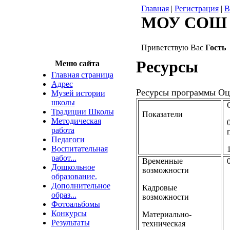
Главная
|
Регистрация
|
В
МОУ СОШ 
Приветствую Вас
Гость
Ресурсы
Меню сайта
Главная страница
Адрес
Ресурсы программы Оц
Музей истории
школы
Традиции Школы
Показатели
Методическая
работа
Педагоги
Воспитательная
работ...
Временные
Дошкольное
возможности
образование.
Дополнительное
Кадровые
образ...
возможности
Фотоальбомы
Конкурсы
Материально-
Результаты
техническая