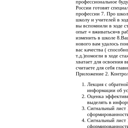
профессиональное буду
России готовят специа
профессии 7. Про школ
школу и учителей в ход
вы вспомнили в ходе 
опыт « вживаться»в ра
изменить в школе 8.Ва
нового вам удалось по
вас качества ( способн
т.д.)помогли в ходе ст
хватает для освоения 
считаете для себя гла
Приложение 2. Контро
Лекция с обратной
информации об ус
Оценка эффективн
выделять в инфор
Сигнальный лист 
сформированности
Сигнальный лист 
сформированности