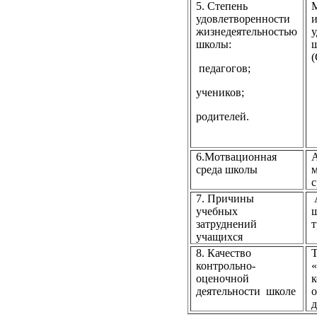
5. Степень
удовлетворенности
и
жизнедеятельностью
у
школы:
(
педагогов;
учеников;
родителей.
6.Мотвационная
А
среда школы
с
7. Причины
учебных
затруднений
т
учащихся
8. Качество
Т
контрольно-
«
оценочной
к
деятельности
школе
д