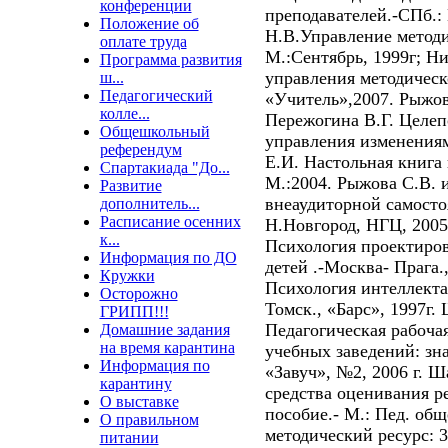
конференции
преподавателей.-СПб.:
Положение об
Н.В.Управление методи
оплате труда
М.:Сентябрь, 1999г; Н
Программа развития
управления методическо
ш...
Педагогический
«Учитель»,2007. Рыжов
колле...
Пережогина В.Г. Целеп
Общешкольный
управления изменениям
референдум
Е.И. Настольная книга 
Спартакиада "До...
М.:2004. Рыжова С.В. 
Развитие
внеаудиторной самосто
дополнитель...
Расписание осенних
Н.Новгород, НГЦ, 2005 
к...
Психология проектиров
Информация по ДО
детей .-Москва- Прага.
Кружки
Психология интеллекта
Осторожно
Томск., «Барс», 1997г.
ГРИПП!!!
Педагогическая рабоча
Домашние задания
на время карантина
учебных заведений: зн
Информация по
«Завуч», №2, 2006 г. Ш
карантину
средства оценивания р
О выставке
пособие.- М.: Пед. общ
О правильном
методический ресурс: 
питании