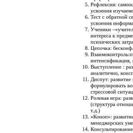
Рефлексия: самоо
усвоения изучае
Тест с обратной с
усвоения информ
Ученики –«учител
интереса к предм
психических затра
Цепочка: бесконф
Взаимоконтроль:п
интенсификация,
Выступление : ра
аналитично, конс
Диспут: развитие
формулировать во
стрессовой ситуа
Ролевая игра: ра
(структура отноше
т.д.)
»Коноп»: развитие
менеджерских уме
Консультирование