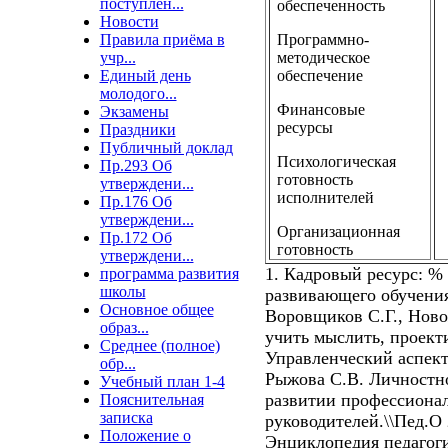
поступлен...
обеспеченность
Новости
Правила приёма в
Программно-
учр...
методическое
Единый день
обеспечение
молодого...
Финансовые
Экзамены
ресурсы
Праздники
Публичный доклад
Психологическая
Пр.293 Об
готовность
утверждени...
исполнителей
Пр.176 Об
утверждени...
Организационная
Пр.172 Об
готовность
утверждени...
1. Кадровый ресурс: %
программа развития
школы
развивающего обучени
Основное общее
Воровщиков С.Г., Нов
образ...
учить мыслить, проекти
Среднее (полное)
Управленческий аспект
обр...
Рыжова С.В. Личностн
Учебный план 1-4
развитии профессиона
Пояснительная
записка
руководителей.\\Пед.О
Положение о
Энциклопедия педагоги