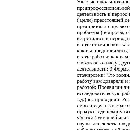
Участие школьников в 
предпрофессиональной
деятельность в период 
( цели) предстоящей д
предприняли с целью о
проблемы ( вопросы, с
встретились в период п
в ходе стажировки: как
как вы представились;
в ходе работы; как вам
сложилось о вас у друг
деятельности; 3 Формы
стажировки: Что входи
работу вам доверяли и 
работой; Проявляли ли
исследовательскую раб
т.д.) вы проводили. Ре
смогли сделать в ходе 
продукт в денежном вы
убытки )от вашей деят
научились делать в хо
рабочем месте и об ор