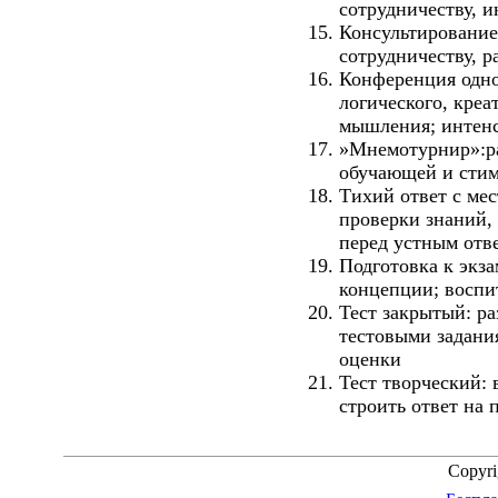
сотрудничеству, 
Консультирование
сотрудничеству, р
Конференция одно
логического, креа
мышления; интен
»Мнемотурнир»:ра
обучающей и сти
Тихий ответ с ме
проверки знаний, 
перед устным отв
Подготовка к экза
концепции; воспи
Тест закрытый: ра
тестовыми задани
оценки
Тест творческий:
строить ответ на
Copyr