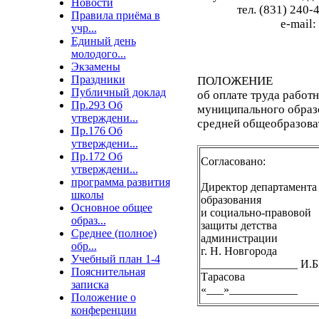
Новости
тел. (831) 240-
Правила приёма в
e-mail:
учр...
Единый день
молодого...
Экзамены
Праздники
ПОЛОЖЕНИЕ
Публичный доклад
об оплате труда работ
Пр.293 Об
муниципального образ
утверждени...
средней общеобразова
Пр.176 Об
утверждени...
Пр.172 Об
Согласовано:
утверждени...
программа развития
Директор департамента
школы
образования
Основное общее
и социально-правовой
образ...
защиты детства
Среднее (полное)
администрации
обр...
г. Н. Новгорода
Учебный план 1-4
_________________ И.Б
Пояснительная
Тарасова
записка
«___»____________
Положение о
конференции