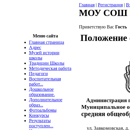
Главная
|
Регистрация
|
В
МОУ СОШ 
Приветствую Вас
Гость
Положение 
Меню сайта
Главная страница
Адрес
Музей истории
школы
Традиции Школы
Методическая работа
Педагоги
Воспитательная
работ...
Дошкольное
образование.
Дополнительное
Администрация 
образ...
Муниципальное об
Фотоальбомы
средняя общеоб
Конкурсы
Результаты
поступлен...
ул. Завкомовская, д