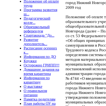
Положение об оплате
город Нижний Новгор
труда
2009 год
Программа развития
ш...
Положение об оплате 
Педагогический
образовательного учр
колле...
общеобразовательной 
Общешкольный
Новгорода (далее – По
референдум
Спартакиада "До...
со ст. 53 Федерального
Развитие
«Об общих принципах 
дополнитель...
самоуправлении в Росс
Расписание осенних
Трудового кодекса Рос
к...
определения системы 
Информация по ДО
методов материальног
Кружки
муниципальных образо
Осторожно ГРИПП!!!
постановлений исполн
Домашние задания на
администрации города
время карантина
Информация по
№ 4744 «О введении но
карантину
работников муниципа
О выставке
города Нижнего Новго
О правильном
города Нижнего Новгор
питании
утверждении положения
Памятка родителям
муниципальных образо
План работы ОУ на