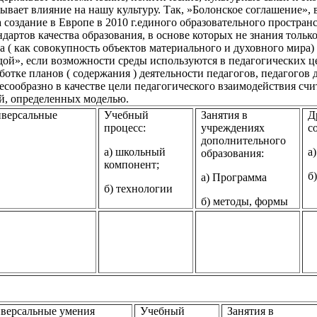
ывает влияние на нашу культуру. Так, »Болонское соглашение», 
 создание в Европе в 2010 г.единого образовательного пространст
артов качества образования, в основе которых не знания только
а ( как совокупность объектов материального и духовного мира)
дой», если возможности среды используются в педагогических ц
ботке планов ( содержания ) деятельности педагогов, педагогов
лесообразно в качестве цели педагогического взаимодействия счи
й, определенных моделью.
иверсальные
Учебный
Занятия в
Д
процесс:
учреждениях
с
дополнительного
а) школьный
а
образования:
компонент;
б
а) Программа
б) технологии
б) методы, формы
иверсальные умения
Учебный
Занятия в