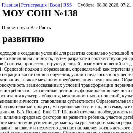
Главная
|
Регистрация
|
Вход
|
RSS
Суббота, 08.08.2026, 07:21
МОУ СОШ №138
Приветствую Вас
Гость
 развитию
дходов в создании условий для развития социально успешной л
ого влияния на личность, путем разработки соответствующей сре
 ( систем, процессов, структур, людей , взаимоотношений и т.д
 1. Средовой подход в образовании, определяемый как стратегия
нтеграции воспитания и обучения, усилий педагогов в осуществ
азования, а также механизм преобразования среды школы. Образ
 совокупность взаимосвязанных условий трансформации первичн
е потребности – жизненные ценности, формирования научного и
оспитания культуры общения, межличностных отношений, культу
ализации личности, становления субъектности Образовательная с
образовательный процесс, материальная база и т.д., но семья, вс
дчиков, В.А.Ясвин). Ещё С.Т. Шацкий отмечал необходимость и
, влияние средовых факторов на развитие ребенка, участие дете
ние механизмов усвоения детьми культуры микро-и макросреды. 
а давит на школу и незаметно для нас направляет жизнь детского 