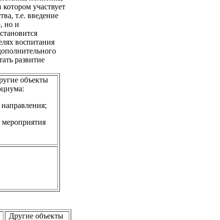
в котором участвует
ва, т.е. введение
, но и
 становится
елях воспитания
 дополнительного
тать развитие
ругие объекты
оциума:
) направления;
) мероприятия
Другие объекты