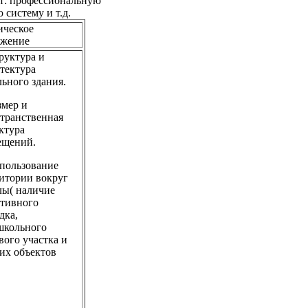
ет: профессиональную
систему и т.д.
ическое
ужение
руктура и
тектура
ьного здания.
змер и
транственная
ктура
ещений.
пользование
итории вокруг
ы( наличие
тивного
дка,
школьного
вого участка и
их объектов