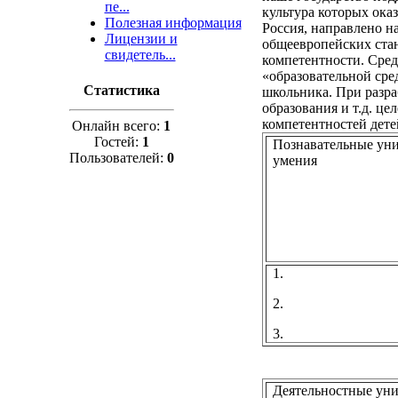
пе...
культура которых оказ
Полезная информация
Россия, направлено на
Лицензии и
общеевропейских станд
свидетель...
компетентности. Сред
«образовательной сре
Статистика
школьника. При разра
образования и т.д. це
компетентностей дете
Онлайн всего:
1
Гостей:
1
Познавательные ун
Пользователей:
0
умения
1.
2.
3.
Деятельностные ун