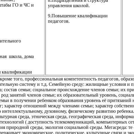
8.Подразделения и структура
штабы ГО и ЧС и
управления школой.
9.Повышение квалификации
педагогов.
ительного
ная
школа, дома
я квалификации
, кроме того, профессиональная компетентность педагогов, обра
ательную систему и т.д. Семейную среду: жилищные условия и п
а; состав семьи; социальное происхождение членов семьи; их пр
 род занятий членов семьи; их образовательный уровень, социал
емьи в получении ребенком образования уровень её притязаний н
г; характер отношений между членами семьи; характер собствен
 интеллектуальному, духовному, физическому развитию ребенк
льтурная среда, этническая среда, географическая среда, информ
 технологий ( доступность телекоммуникаций, компьютерных се
огия природной среды, экология социальной среды. Мегасреда: те
держивает экономические, политические, культурные связи и эк