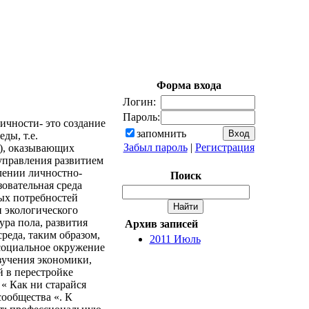
Форма входа
Логин:
Пароль:
ичности- это создание
запомнить
ды, т.е.
Забыл пароль
|
Регистрация
.), оказывающих
 управления развитием
лении личностно-
Поиск
овательная среда
ых потребностей
 экологического
ра пола, развития
Архив записей
реда, таким образом,
2011 Июль
е социальное окружение
зучения экономики,
й в перестройке
« Как ни старайся
сообщества «. К