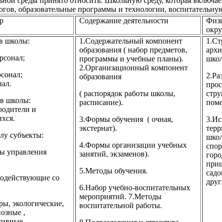
ьной среды принято относить: Школьную среду, которая включа
огов, образовательные программы и технологии, воспитательную 
р
Содержание деятельности
Физ
окр
в школы:
1.Содержательный компонент
1.Ст
образования ( набор предметов,
архи
рсонал;
программы и учебные планы).
школ
2.Организационный компонент
рсонал;
2.Ра
образования
нал.
прос
( распорядок работы школы,
стру
в школы:
расписание).
пом
родители и
хся.
3.Формы обучения
( очная,
3.Ис
экстернат).
терр
у субъекты:
школ
4.Формы организации учебных
спор
ны управления
занятий, экзаменов).
горо
при
5.Методы обучения.
садо
модействующие со
друг
6.Набор учебно-воспитательных
мероприятий. 7.Методы
ры, экологические,
воспитательной работы.
озные ,
тивные,