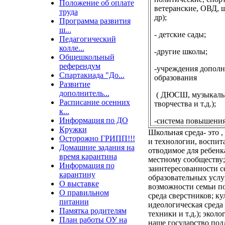
Положение об оплате
ветеранские, ОВД, 
труда
др);
Программа развития
ш...
- детские сады;
Педагогический
колле...
-другие школы;
Общешкольный
референдум
-учреждения дополн
Спартакиада "До...
образования
Развитие
дополнитель...
( ДЮСШ, музыкаль
Расписание осенних
творчества и т.д.);
к...
Информация по ДО
-система повышени
Кружки
Школьная среда- это 
Осторожно ГРИПП!!!
и технологии, воспит
Домашние задания на
отводимое для ребенк
время карантина
местному сообществу;
Информация по
заинтересованности с
карантину
образовательных услу
О выставке
возможности семьи по
О правильном
среда сверстников; ку
питании
идеологическая среда
Памятка родителям
техники и т.д.); экол
План работы ОУ на
наше государство под