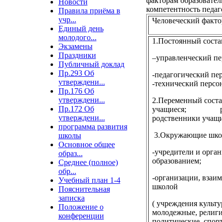
факторам образовател
Новости
компетентность педаг
Правила приёма в
учр...
Человеческий факто
Единый день
молодого...
1.Постоянный соста
Экзамены
Праздники
–управленческий пе
Публичный доклад
Пр.293 Об
-педагогический пе
утверждени...
-технический персо
Пр.176 Об
утверждени...
2.Переменный соста
Пр.172 Об
учащиеся;
утверждени...
родственники учащи
программа развития
3.Окружающие школ
школы
Основное общее
-учредители и орга
образ...
образованием;
Среднее (полное)
обр...
-организации, взаи
Учебный план 1-4
школой
Пояснительная
записка
( учреждения культу
Положение о
молодежные, религи
конференции
политические, спор