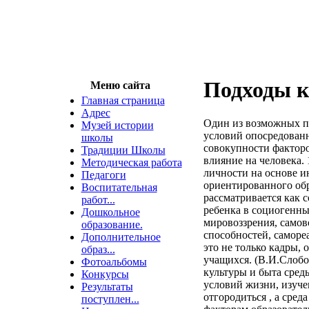
Подходы к
Меню сайта
Главная страница
Адрес
Один из возможных по
Музей истории
условий опосредованн
школы
совокупности факторов
Традиции Школы
влияние на человека.
Методическая работа
личности на основе и
Педагоги
ориентированного обр
Воспитательная
рассматривается как
работ...
ребенка в социогенны
Дошкольное
мировоззрения, самов
образование.
способностей, саморе
Дополнительное
это не только кадры, 
образ...
учащихся. (В.И.Слобо
Фотоальбомы
культуры и быта среды
Конкурсы
условий жизни, изуче
Результаты
отгородиться , а сред
поступлен...