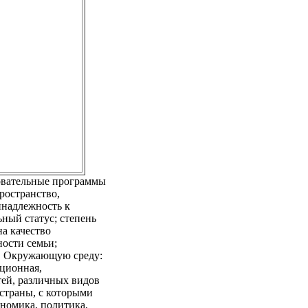
зовательные программы
ространство,
инадлежность к
ьный статус; степень
а качество
ности семьи;
а. Окружающую среду:
ационная,
тей, различных видов
 страны, с которыми
ономика, политика,