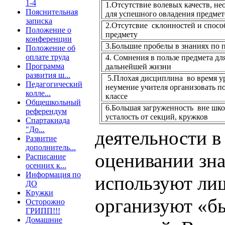
1-4
1.Отсутствие волевых качеств, н
Пояснительная
для успешного овладения предме
записка
2.Отсутсвие
склонностей и спосо
Положение о
предмету
конференции
3.Большие пробелы в знаниях по 
Положение об
оплате труда
4. Сомнения в пользе предмета дл
Программа
дальнейшей жизни
развития ш...
5.Плохая дисциплина
во время у
Педагогический
неумение учителя организовать п
колле...
классе
Общешкольный
6.Большая загруженность
вне шко
референдум
усталость от секций, кружков
Спартакиада
"До...
деятельности в
Развитие
дополнитель...
оценивании зн
Расписание
осенних к...
Информация по
используют лиш
ДО
Кружки
организуют «б
Осторожно
ГРИПП!!!
Домашние