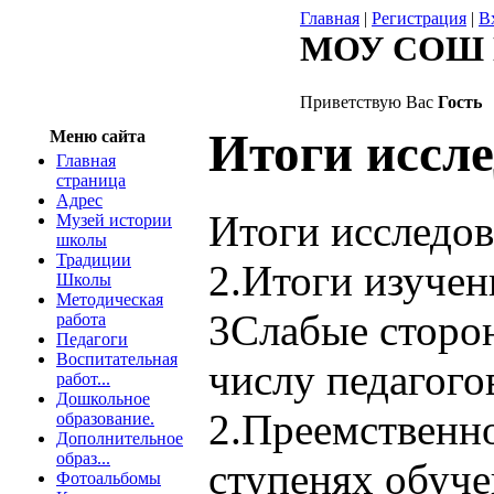
Главная
|
Регистрация
|
В
МОУ СОШ 
Приветствую Вас
Гость
Итоги иссл
Меню сайта
Главная
страница
Адрес
Итоги исследов
Музей истории
школы
Традиции
2.Итоги изучен
Школы
Методическая
3Слабые сторон
работа
Педагоги
Воспитательная
числу педагого
работ...
Дошкольное
2.Преемственно
образование.
Дополнительное
образ...
ступенях обуче
Фотоальбомы