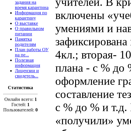
учителей. В кр
задания на
время карантина
включены «уче
Информация по
карантину
О выставке
умениями и на
О правильном
питании
зафиксирована 
Памятка
родителям
План работы ОУ
4кл.; вторая- 1
на пе...
Полезная
плана - с % до
информация
Лицензии и
свидетель...
оформление граф
Статистика
составление те
Онлайн всего:
1
с % до % и т.д
Гостей:
1
Пользователей:
0
«получили» уме