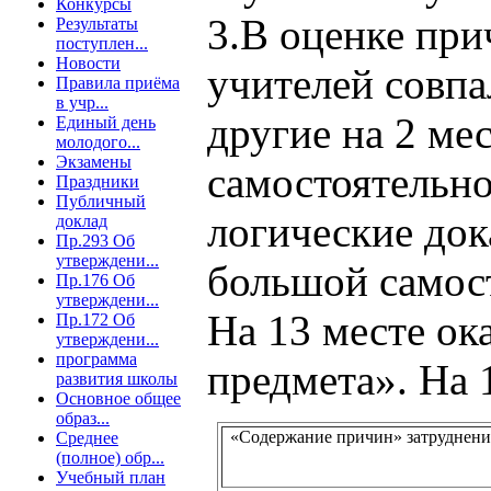
Конкурсы
3.В оценке при
Результаты
поступлен...
Новости
учителей совпа
Правила приёма
в учр...
другие на 2 ме
Единый день
молодого...
Экзамены
самостоятельно
Праздники
Публичный
логические док
доклад
Пр.293 Об
утверждени...
большой самост
Пр.176 Об
утверждени...
На 13 месте ок
Пр.172 Об
утверждени...
программа
предмета». На
развития школы
Основное общее
образ...
«Содержание причин» затруднен
Среднее
(полное) обр...
Учебный план