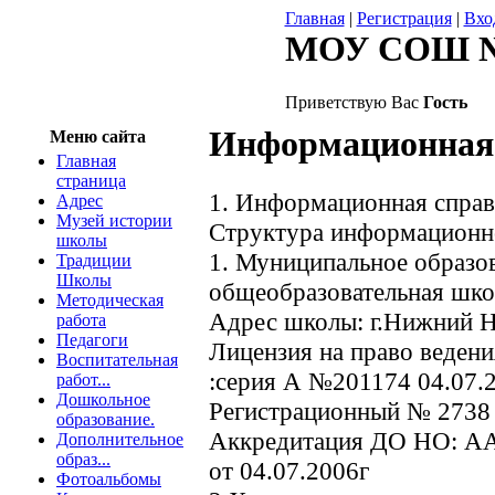
Главная
|
Регистрация
|
Вхо
МОУ СОШ 
Приветствую Вас
Гость
Информационная
Меню сайта
Главная
страница
1. Информационная справ
Адрес
Музей истории
Структура информационн
школы
1. Муниципальное образо
Традиции
Школы
общеобразовательная шко
Методическая
Адрес школы: г.Нижний Но
работа
Педагоги
Лицензия на право ведени
Воспитательная
:серия А №201174 04.07.
работ...
Дошкольное
Регистрационный № 2738 
образование.
Аккредитация ДО НО: АА
Дополнительное
образ...
от 04.07.2006г
Фотоальбомы