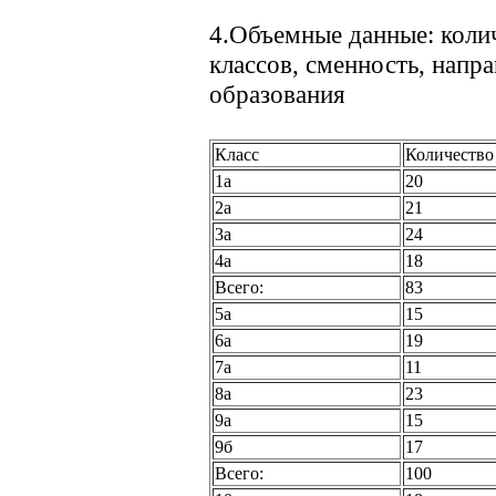
4.Объемные данные: коли
классов, сменность, напр
образования
Класс
Количество
1а
20
2а
21
3а
24
4а
18
Всего:
83
5а
15
6а
19
7а
11
8а
23
9а
15
9б
17
Всего:
100