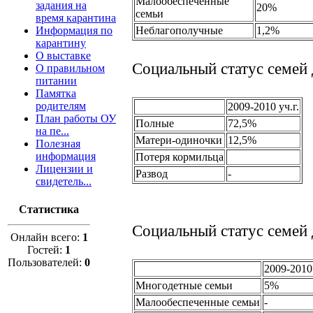
Малообеспеченные
задания на
20%
семьи
время карантина
Информация по
Неблагополучные
1,2%
карантину
О выставке
Социальный статус семей
О правильном
питании
Памятка
родителям
2009-2010 уч.г.
План работы ОУ
Полные
72,5%
на пе...
Матери-одиночки
12,5%
Полезная
информация
Потеря кормильца
Лицензии и
Развод
-
свидетель...
Статистика
Социальный статус семей
Онлайн всего:
1
Гостей:
1
Пользователей:
0
2009-2010 
Многодетные семьи
5%
Малообеспеченные семьи
-