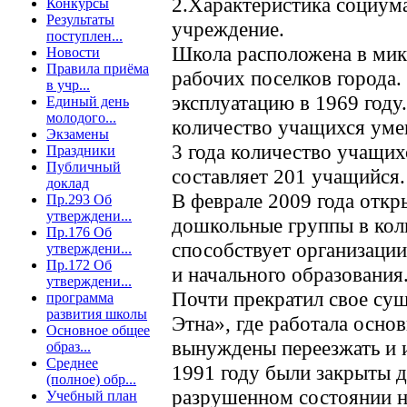
2.Характеристика социума
Конкурсы
Результаты
учреждение.
поступлен...
Школа расположена в мик
Новости
Правила приёма
рабочих поселков города.
в учр...
эксплуатацию в 1969 году
Единый день
молодого...
количество учащихся умен
Экзамены
3 года количество учащих
Праздники
Публичный
составляет 201 учащийся.
доклад
В феврале 2009 года откр
Пр.293 Об
утверждени...
дошкольные группы в коли
Пр.176 Об
способствует организаци
утверждени...
Пр.172 Об
и начального образования
утверждени...
Почти прекратил свое сущ
программа
развития школы
Этна», где работала осно
Основное общее
вынуждены переезжать и и
образ...
Среднее
1991 году были закрыты д
(полное) обр...
разрушенном состоянии н
Учебный план