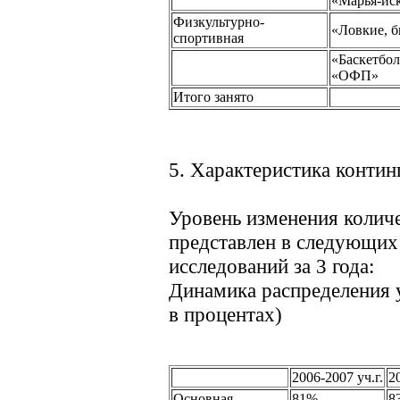
«Марья-ис
Физкультурно-
«Ловкие, б
спортивная
«Баскетбо
«ОФП»
Итого занято
5. Характеристика контин
Уровень изменения количе
представлен в следующих
исследований за 3 года:
Динамика распределения 
в процентах)
2006-2007 уч.г.
2
Основная
81%
8