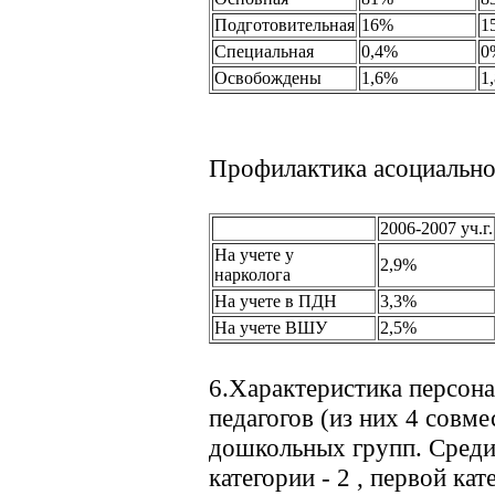
Подготовительная
16%
1
Специальная
0,4%
0
Освобождены
1,6%
1
Профилактика асоциально
2006-2007 уч.г.
На учете у
2,9%
нарколога
На учете в ПДН
3,3%
На учете ВШУ
2,5%
6.Характеристика персона
педагогов (из них 4 совме
дошкольных групп. Среди
категории - 2 , первой кат