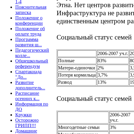
1-4
Этна. Нет центров развити
Пояснительная
Инфраструктура не развит
записка
Положение о
единственным центром ра
конференции
Положение об
оплате труда
Социальный статус семей
Программа
развития ш...
Педагогический
2006-2007 уч.г.
20
колле...
Полные
83%
8
Общешкольный
референдум
Матери-одиночки
2%
3
Спартакиада
Потеря кормильца
3,7%
3
"До...
Развод
13%
1
Развитие
дополнитель...
Расписание
Социальный статус семей
осенних к...
Информация по
ДО
Кружки
2006-2007
Осторожно
уч.г.
ГРИПП!!!
Многодетные семьи
3%
Домашние